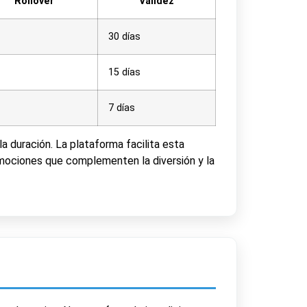
Rollover
Validez
30 días
15 días
7 días
a duración. La plataforma facilita esta
omociones que complementen la diversión y la