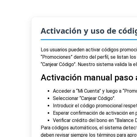
Activación y uso de cód
Los usuarios pueden activar códigos promoc
“Promociones” dentro del perfil, se listan lo
“Canjear Código”. Nuestro sistema valida la e
Activación manual paso 
Acceder a “Mi Cuenta” y luego a “Prom
Seleccionar “Canjear Código”.
Introducir el código promocional resp
Esperar confirmación de activación en p
Verificar crédito del bono en “Balance 
Para códigos automáticos, el sistema detecta
deben revisar siempre los términos para apr