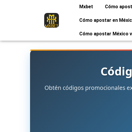
Mxbet
Cómo aposta
Cómo apostar en Méxic
Cómo apostar México v
Códig
Obtén códigos promocionales exc