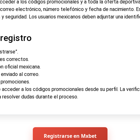
cceder a los códigos promocionales y a toda la oferta deportiva 
orreo electrónico, número telefónico y fecha de nacimiento. Es
n y seguridad. Los usuarios mexicanos deben adjuntar una identif
registro
strarse”.
les correctos.
ón oficial mexicana.
enviado al correo.
r promociones.
e acceder a los códigos promocionales desde su perfil. La verifi
a resolver dudas durante el proceso.
Registrarse en Mxbet