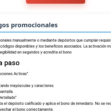
igos promocionales
ionales manualmente o mediante depósitos que cumplan requisit
s códigos disponibles y los beneficios asociados. La activación 
legibilidad en segundos y acredita el bono.
a paso
ociones Activas”.
etando mayúsculas y caracteres.
antalla.
Detallado”.
 el depósito calificado y aplica el bono de inmediato. No se req
ovechar el bono correctamente.