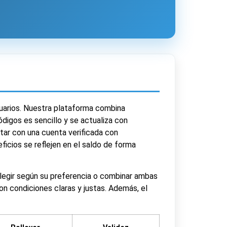
uarios. Nuestra plataforma combina
digos es sencillo y se actualiza con
tar con una cuenta verificada con
icios se reflejen en el saldo de forma
legir según su preferencia o combinar ambas
on condiciones claras y justas. Además, el