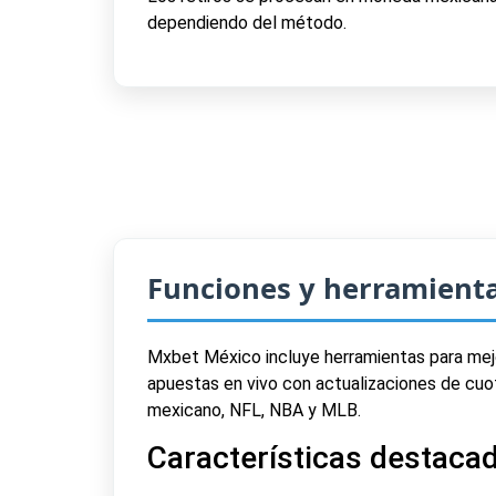
dependiendo del método.
Funciones y herramienta
Mxbet México incluye herramientas para mejo
apuestas en vivo con actualizaciones de cuo
mexicano, NFL, NBA y MLB.
Características destaca