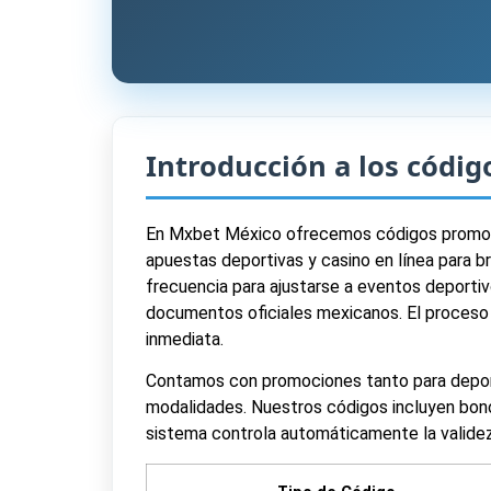
Introducción a los códi
En Mxbet México ofrecemos códigos promocio
apuestas deportivas y casino en línea para b
frecuencia para ajustarse a eventos deporti
documentos oficiales mexicanos. El proceso d
inmediata.
Contamos con promociones tanto para deporte
modalidades. Nuestros códigos incluyen bonos
sistema controla automáticamente la validez 